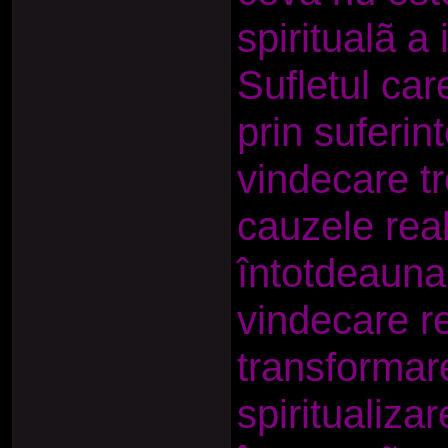
spiritualã a 
Sufletul car
prin suferin
vindecare tr
cauzele real
întotdeauna 
vindecare r
transformar
spiritualizar