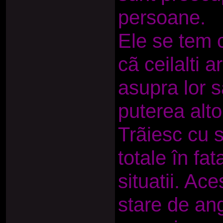
persoane.
Ele se tem c
cã ceilalti 
asupra lor s
puterea alto
Trãiesc cu 
totale în fa
situatii. Ac
stare de an