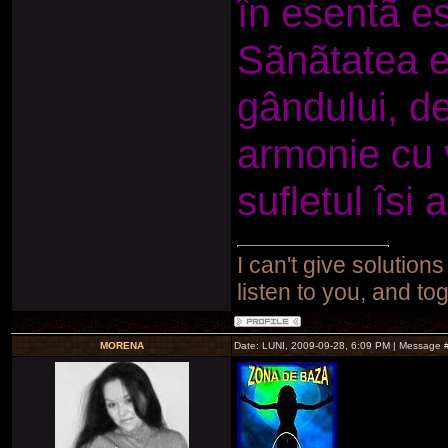
în esentã es
Sãnãtatea es
gândului, de
armonie cu v
sufletul îsi 
I can't give solutions
listen to you, and to
MORENA
Date: LUNI, 2009-09-28, 6:09 PM | Message 