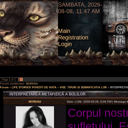
SAMBATA, 2026-
08-08, 11:47 AM
Main
Registration
Login
1
Page
1
of
1
Forum moderator:
MORENA
Forum
»
LIFE STORIES/ POVESTI DE VIATA
»
VISE. TIPURI SI SEMNIFICATIA LOR
»
INTERPRETA
INTERPRETAREA METAFIZICÃ A BOLILOR
MORENA
Date: LUNI, 2009-09-28, 6:06 PM | Message 
Corpul nost
sufletului. 