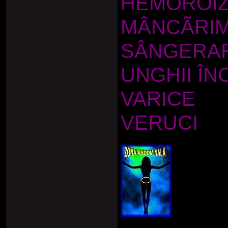
HEMOROIZ
MÂNCÃRIM
SÂNGERAR
UNGHII Î
VARICE
VERUCI