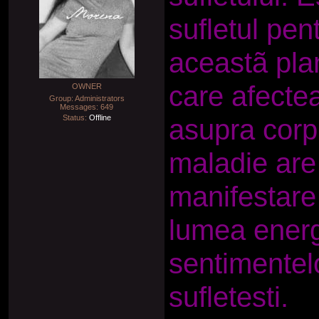
sufletul pen
aceastã plan
care afectea
OWNER
Group: Administrators
Messages:
649
Status:
Offline
asupra corpu
maladie are 
manifestare 
lumea energ
sentimentelo
sufletesti.