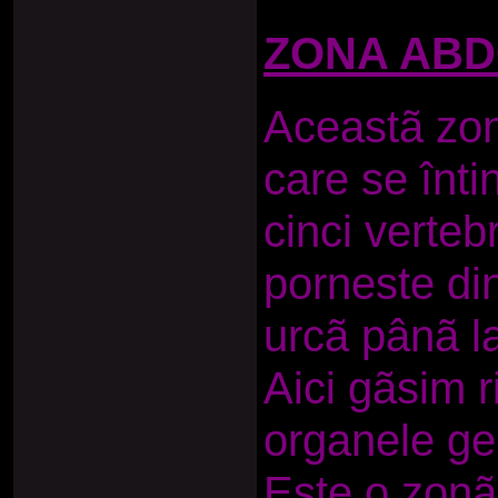
ZONA ABD
Aceastã zon
care se înti
cinci vertebr
porneste din
urcã pânã la
Aici gãsim ri
organele ge
Este o zonã