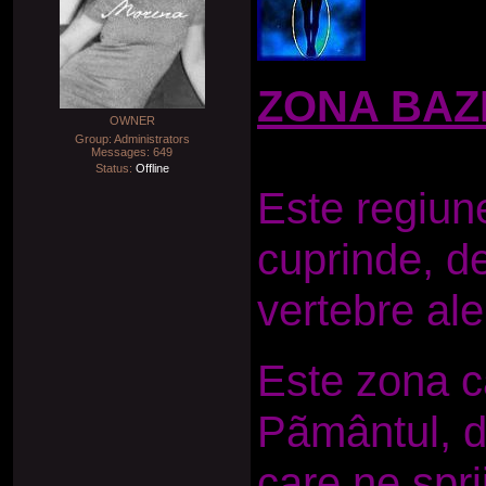
ZONA BAZ
OWNER
Group: Administrators
Messages:
649
Status:
Offline
Este regiune
cuprinde, d
vertebre ale
Este zona c
Pãmântul, d
care ne sprij