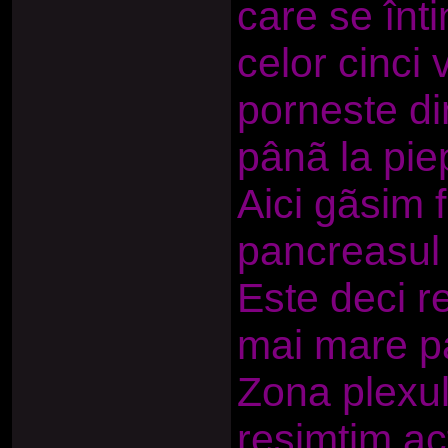
care se înt
celor cinci 
porneste din
pânã la piep
Aici gãsim f
pancreasul 
Este deci r
mai mare pa
Zona plexul
resimtim ac