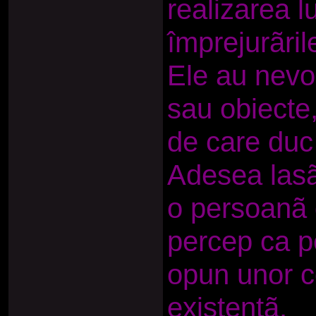
realizarea l
împrejurãril
Ele au nevoi
sau obiecte
de care duc 
Adesea lasã
o persoanã d
percep ca p
opun unor co
existentã.