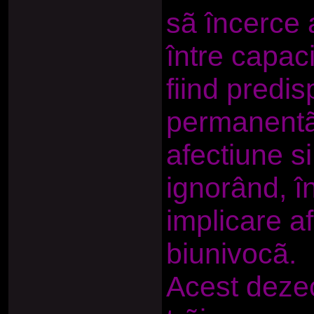
sã încerce 
între capaci
fiind predis
permanentã 
afectiune si
ignorând, în
implicare af
biunivocã.
Acest dezec