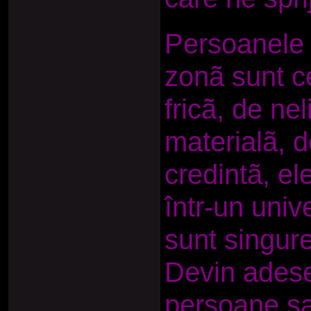
Persoanele 
zonã sunt c
fricã, de nel
materialã, d
credintã, el
într-un univ
sunt singure 
Devin adese
persoane sa