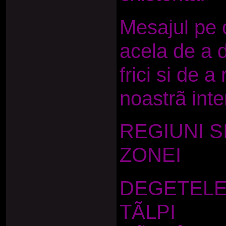
Mesajul pe c
acela de a d
frici si de a
noastrã inte
REGIUNI S
ZONEI
DEGETELE
TÃLPI