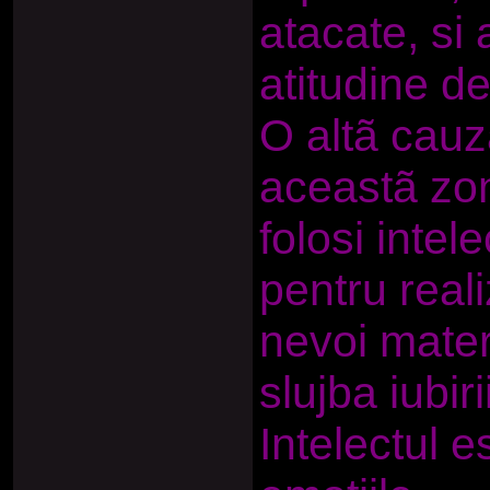
atacate, si 
atitudine d
O altã cauz
aceastã zon
folosi intel
pentru reali
nevoi materi
slujba iubiri
Intelectul e