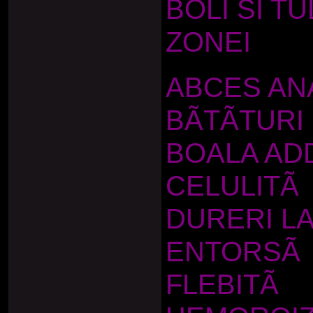
BOLI SI T
ZONEI
ABCES AN
BÃTÃTURI
BOALA AD
CELULITÃ
DURERI L
ENTORSÃ
FLEBITÃ