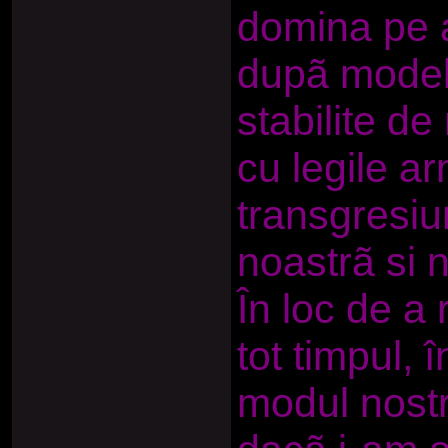
domina pe a
dupã modelul
stabilite d
cu legile ar
transgresiu
noastrã si 
În loc de a 
tot timpul,
modul nostr