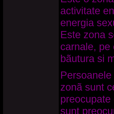
activitate e
energia sexu
Este zona se
carnale, pe 
bãutura si 
Persoanele 
zonã sunt ce
preocupate d
sunt preocup