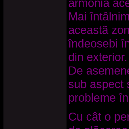
armonia ace
Mai întâlni
aceastã zon
îndeosebi în
din exterior.
De asemenea
sub aspect s
probleme în
Cu cât o pe