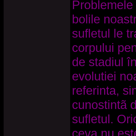
Problemele d
bolile noas
sufletul le 
corpului pen
de stadiul 
evolutiei no
referinta, s
cunostintã 
sufletul. Or
ceva nu este