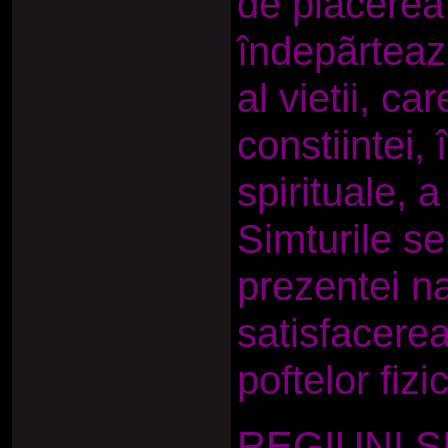
de plãcerea 
îndepãrteaz
al vietii, ca
constiintei, 
spirituale, a i
Simturile s
prezentei na
satisfacerea
poftelor fizi
REGIUNI S