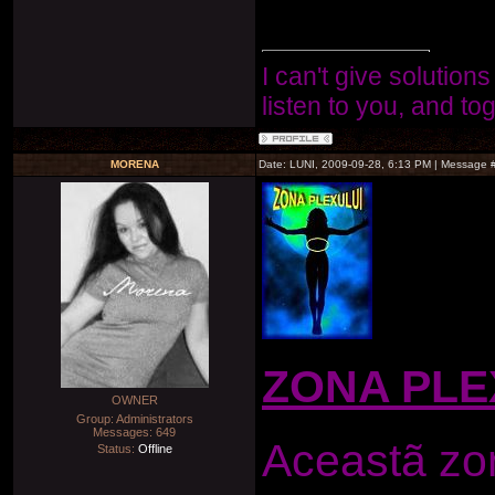
I can't give solutions
listen to you, and to
MORENA
Date: LUNI, 2009-09-28, 6:13 PM | Message 
ZONA PLE
OWNER
Group: Administrators
Messages:
649
Aceastã zon
Status:
Offline