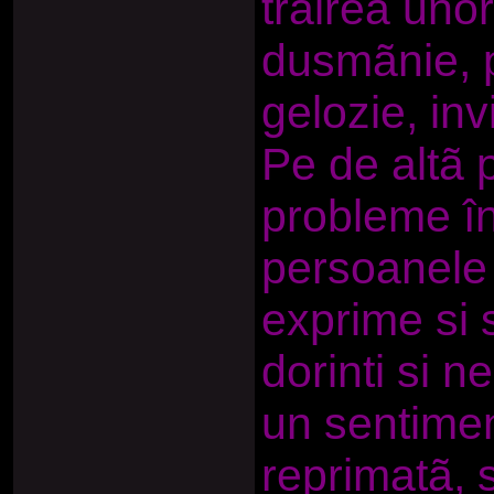
trãirea uno
dusmãnie, 
gelozie, inv
Pe de altã p
probleme în
persoanele 
exprime si s
dorinti si n
un sentimen
reprimatã, 