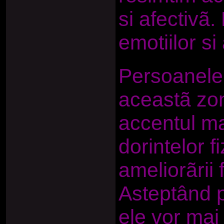
si afectivã.
emotiilor si 
Persoanele
aceastã zon
accentul ma
dorintelor f
ameliorãrii f
Asteptând p
ele vor mai 