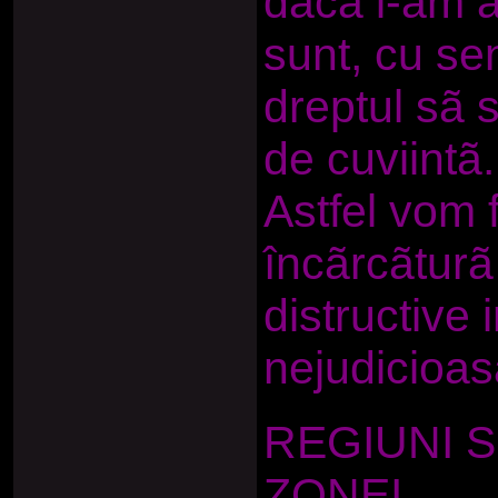
dacã i-am a
sunt, cu se
dreptul sã
de cuviintã.
Astfel vom f
încãrcãturã
distructive 
nejudicioasã 
REGIUNI 
ZONEI