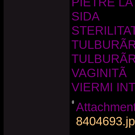
PIETRE LA
SIDA
STERILITA
TULBURÃR
TULBURÃR
VAGINITÃ
VIERMI IN
Attachmen
8404693.j