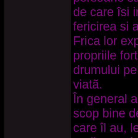
de care îsi
fericirea si
Frica lor ex
propriile for
drumului pe 
viatã.
În general 
scop bine de
care îl au, l