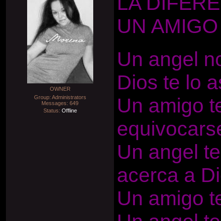
LA DIFER
UN AMIGO
Un angel n
Dios te lo a
OWNER
Group: Administrators
Un amigo t
Messages:
649
Status:
Offline
equivocars
Un angel te
acerca a Di
Un amigo te