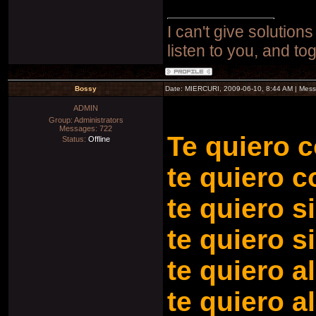
I can't give solutions
listen to you, and to
Bossy
Date: MIERCURI, 2009-06-10, 8:44 AM | Mes
ADMIN
Group: Administrators
Messages:
722
Te quiero c
Status:
Offline
te quiero c
te quiero s
te quiero 
te quiero a
te quiero a