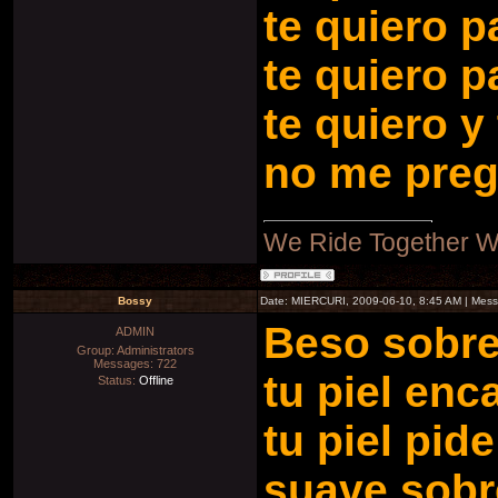
te quiero p
te quiero p
te quiero y
no me preg
We Ride Together W
Bossy
Date: MIERCURI, 2009-06-10, 8:45 AM | Mes
Beso sobr
ADMIN
Group: Administrators
Messages:
722
tu piel enc
Status:
Offline
tu piel pide
suave sobr