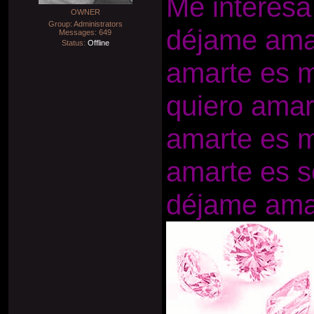
Me interesa
OWNER
Group: Administrators
déjame amar
Messages:
649
Status:
Offline
amarte es m
quiero amar
amarte es m
amarte es se
déjame amar