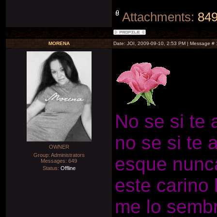
Attachments:
849
MORENA
Date: JOI, 2009-09-10, 2:53 PM | Message #
No se si te
no se si te 
OWNER
Group: Administrators
esque nunca
Messages:
649
Status:
Offline
este carino
me lo sembr