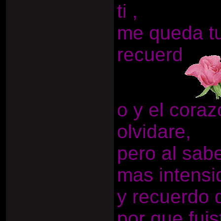
ti ,
me queda tu
recuerd
o y el cora
olvidare,
pero al sab
mas intensi
y recuerdo 
por que fui