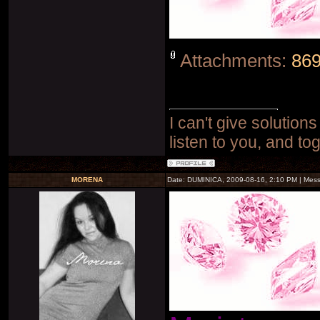
Attachments:
869
I can't give solutions
listen to you, and to
MORENA
Date: DUMINICA, 2009-08-16, 2:10 PM | Mes