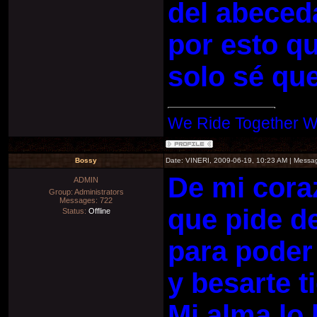
del abeced
por esto qu
solo sé qu
We Ride Together W
Bossy
Date: VINERI, 2009-06-19, 10:23 AM | Mess
De mi cora
ADMIN
Group: Administrators
Messages:
722
que pide del
Status:
Offline
para poder 
y besarte t
Mi alma lo