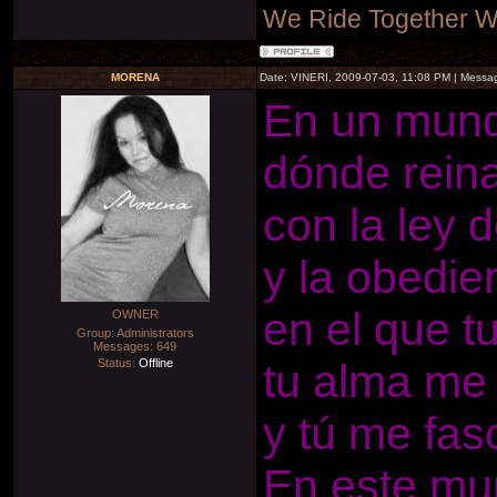
We Ride Together W
MORENA
Date: VINERI, 2009-07-03, 11:08 PM | Mess
En un mund
dónde reina
con la ley 
y la obedie
en el que t
OWNER
Group: Administrators
Messages:
649
Status:
Offline
tu alma me
y tú me fas
En este mu