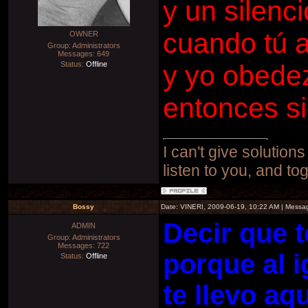
y un silenc
cuando tú
OWNER
Group: Administrators
Messages:
649
Status:
Offline
y yo obede
entonces s
I can't give solutions
listen to you, and to
Bossy
Date: VINERI, 2009-06-19, 10:22 AM | Mess
Decir que 
ADMIN
Group: Administrators
Messages:
722
porque al i
Status:
Offline
te llevo aq