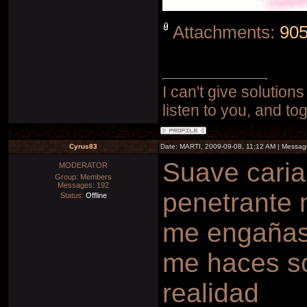
Attachments:
905
I can't give solutions
listen to you, and to
Cyrus83
Date: MARTI, 2009-09-08, 11:12 AM | Messa
Suave caria
MODERATOR
Group: Members
Messages:
192
penetrante 
Status:
Offline
me engañas
me haces so
realidad