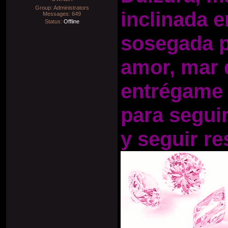
Group: Administrators
inclinada e
Messages:
649
Status:
Offline
sosegada p
amor, mar 
entrégame 
para segui
y seguir re