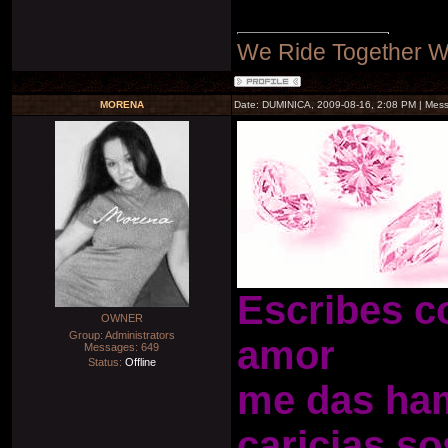
We Ride Together W
MORENA
Date: DUMINICA, 2009-08-16, 2:08 PM | Mes
Escribes co
OWNER
Group: Administrators
amor
Messages:
649
Status:
Offline
me das hamb
caricias s