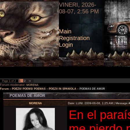
VINERI, 2026-
08-07, 2:56 PM
Main
Registration
Login
1
Page
1
of
2
2
»
Forum moderator:
MORENA
Forum
»
POEZII/ POEMS/ POEMAS
»
POEZII IN SPANIOLA
»
POEMAS DE AMOR
POEMAS DE AMOR
MORENA
Date: LUNI, 2009-06-08, 1:25 AM | Message 
En el paraí
me pierdo 