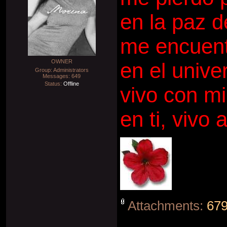
en la paz d
me encuent
OWNER
en el unive
Group: Administrators
Messages:
649
Status:
Offline
vivo con mi
en ti, vivo
Attachments:
679