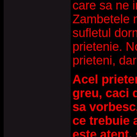
care sa ne 
Zambetele n
sufletul dor
prietenie. N
prieteni, dar
Acel priete
greu, caci 
sa vorbesc,
ce trebuie 
este atent,