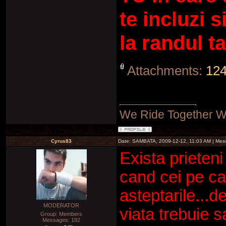
te incluzi s
la randul t
Attachments:
124
We Ride Together W
Cyrus83
Date: SAMBATA, 2009-12-12, 11:03 AM | Me
Exista prieteni 
cand cei pe car
asteptarile...d
MODERATOR
viata trebuie s
Group: Members
Messages:
192