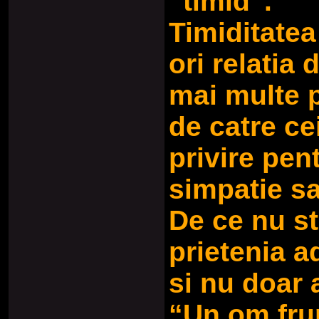
“timid”.
Timiditatea
ori relatia
mai multe p
de catre cei
privire pen
simpatie sa
De ce nu st
prietenia a
si nu doar a
“Un om frum