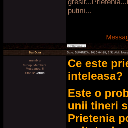
gresit...Prietenia.
putini...
Messag
StarDust
Date: DUMINICA, 2010-04-18, 9:51 AM | Mes
Ce este pri
membru
Group: Members
Messages:
6
inteleasa?
Status:
Offline
Este o prob
unii tineri s
Prietenia p