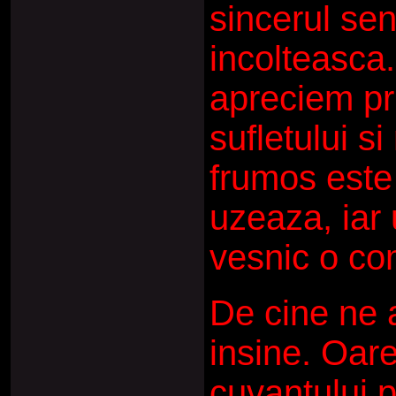
sincerul se
incolteasca.
apreciem pr
sufletului s
frumos este 
uzeaza, iar
vesnic o co
De cine ne
insine. Oare
cuvantului p