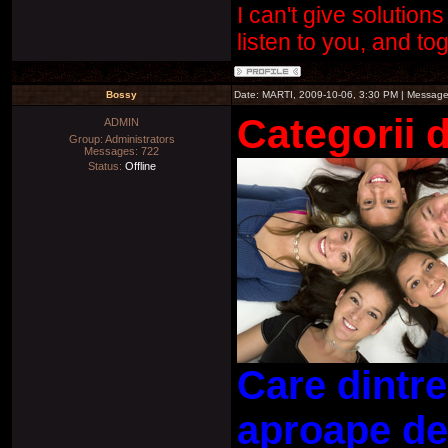
I can't give solutions
listen to you, and to
Bossy
Date: MARTI, 2009-10-06, 3:30 PM | Messag
Categorii d
ADMIN
Group: Administrators
Messages:
722
Status:
Offline
Care dintre
aproape de