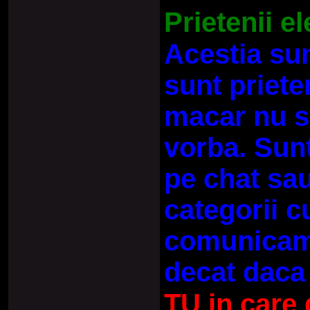
Prietenii el
Acestia sun
sunt priete
macar nu s
vorba. Sun
pe chat sau
categorii c
comunicam 
decat daca 
TU in care 