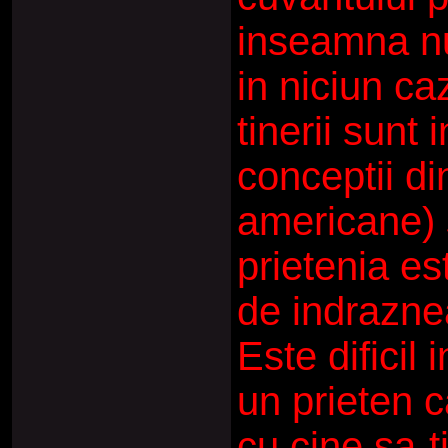
inseamna nu
in niciun ca
tinerii sunt 
conceptii di
americane) 
prietenia e
de indrazne
Este dificil 
un prieten c
cu cine sa-t