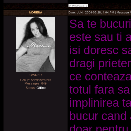
MORENA
Date: LUNI, 2009-09-28, 4:04 PM | Message 
Sa te bucuri
este sau ti 
isi doresc s
dragi priete
ce conteaza 
OWNER
Group: Administrators
Messages:
649
totul fara s
Status:
Offline
implinirea 
bucur cand 
doar pentru