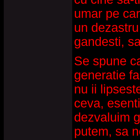
umar pe care
un dezastru 
gandesti, sa
Se spune ca
generatie fa
nu ii lipsest
ceva, esenti
dezvaluim g
putem, sa n