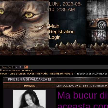
LUNI, 2026-08-
10, 2:36 AM
Main
Registration
Login
2
Page
2
of
2
«
1
Forum moderator:
MORENA
Forum
»
LIFE STORIES/ POVESTI DE VIATA
»
DESPRE DRAGOSTE
»
PRIETENIA SI VALOAREA EI
PRIETENIA SI VALOAREA EI
MORENA
Date: JOI, 2009-09-17, 5:55 PM | Message #
Ma bucur din
aceasta con