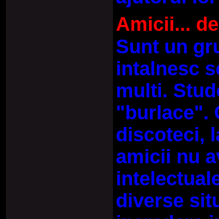
Amicii... d
Sunt un gr
intalnesc s
multi. Stude
"burlace". 
discoteci, l
amicii nu a
intelectua
diverse sit